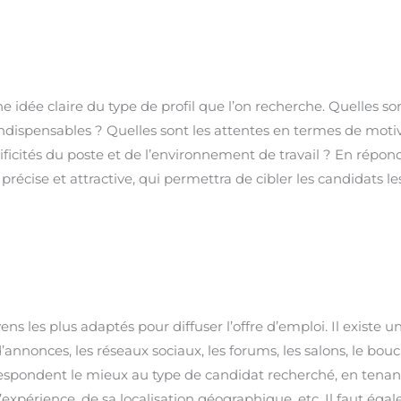
ne idée claire du type de profil que l’on recherche. Quelles son
ispensables ? Quelles sont les attentes en termes de motiv
cificités du poste et de l’environnement de travail ? En répon
récise et attractive, qui permettra de cibler les candidats le
oyens les plus adaptés pour diffuser l’offre d’emploi. Il existe u
’annonces, les réseaux sociaux, les forums, les salons, le bou
correspondent le mieux au type de candidat recherché, en tenan
’expérience, de sa localisation géographique, etc. Il faut éga