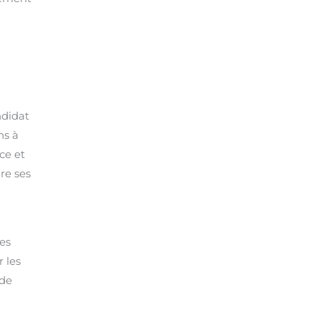
ndidat
ns à
ce et
re ses
des
 les
 de