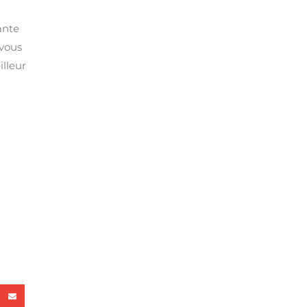
ante
 vous
illeur