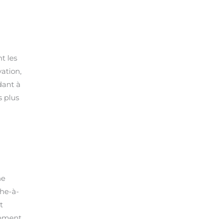
t les
ation,
dant à
s plus
ne
che-à-
t
lement