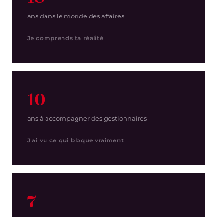
ans dans le monde des affaires
Je comprends ta réalité
10
ans à accompagner des gestionnaires
J'ai vu ce qui bloque vraiment
7