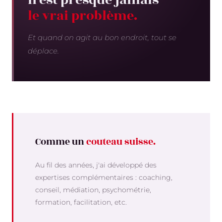
n'est presque jamais
le vrai problème.
Et quand on agit au bon endroit, tout se
déplace.
Comme un
couteau suisse.
Au fil des années, j'ai développé des
expertises complémentaires : coaching,
conseil, médiation, psychométrie,
formation, facilitation, etc.