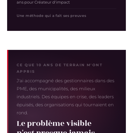
ans pour Créateur d'impact
Une méthode qui a fait ses preuves
CE QUE 10 ANS DE TERRAIN M'ONT
APPRIS
J'ai accompagné des gestionnaires dans des
PME, des municipalités, des milieux
industriels. Des équipes en crise, des leaders
épuisés, des organisations qui tournaient en
rond.
Le problème visible